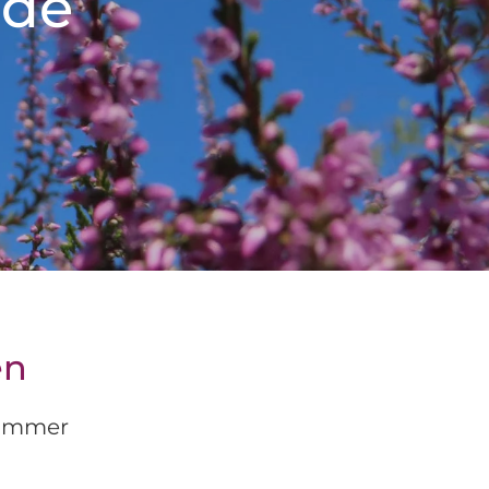
ide
en
zimmer