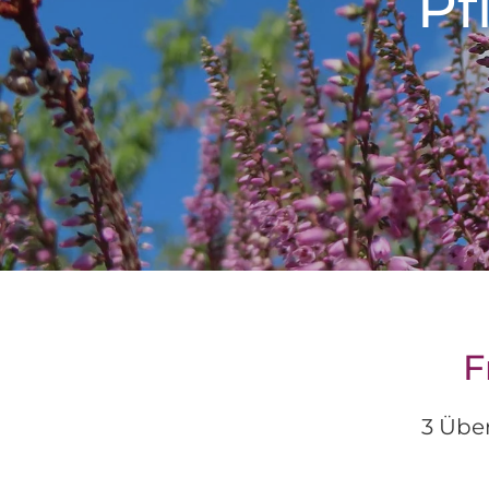
Pf
F
3 Übe