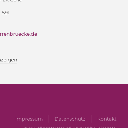
- 591
rrenbruecke.de
nzeigen
Impressum
Datenschutz
Kontakt
©
2026
All rights reserved. Powered by Heidehotel