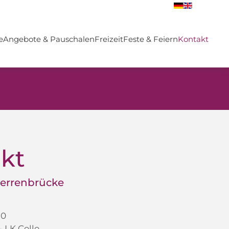
e
Angebote & Pauschalen
Freizeit
Feste & Feiern
Kontakt
kt
Herrenbrücke
30
 LK Celle