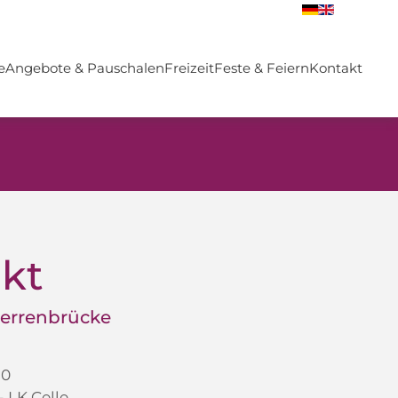
e
Angebote & Pauschalen
Freizeit
Feste & Feiern
Kontakt
kt
Herrenbrücke
30
 LK Celle