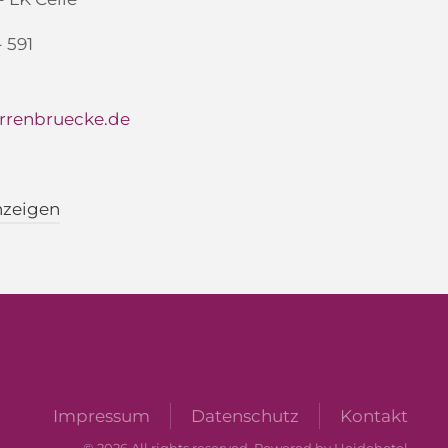
- 591
rrenbruecke.de
nzeigen
Impressum
Datenschutz
Kontakt
©
2026
All rights reserved. Powered by Heidehotel